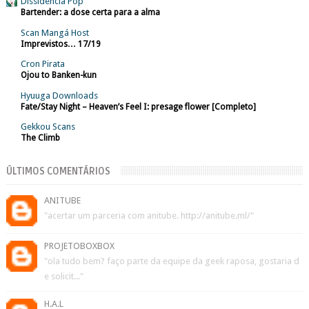
Dissidência Pop
Bartender: a dose certa para a alma
Scan Mangá Host
Imprevistos… 17/19
Cron Pirata
Ojou to Banken-kun
Hyuuga Downloads
Fate/Stay Night – Heaven’s Feel I: presage flower [Completo]
Gekkou Scans
The Climb
ÚLTIMOS COMENTÁRIOS
ANITUBE
"acertar um parceria com anitube. http://anitube.ml/"
PROJETOBOXBOX
"ola tudo bem? faço parte da equipe da geek raposa, gostaria d
e solicit..."
H.A.L