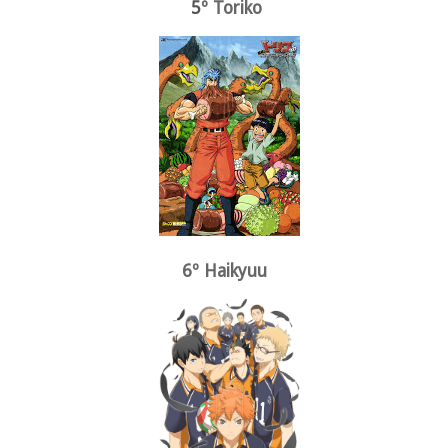
5
º Toriko
6º Haikyuu