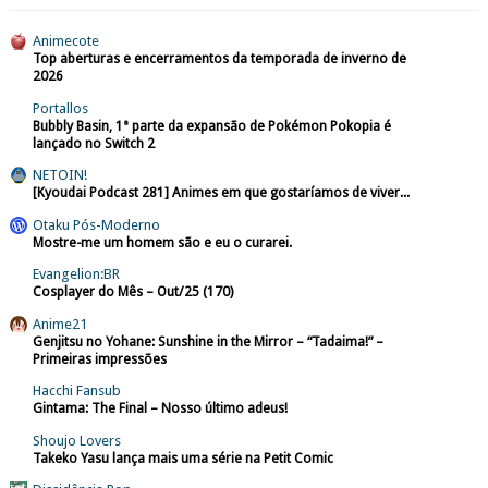
Animecote
Top aberturas e encerramentos da temporada de inverno de
2026
Portallos
Bubbly Basin, 1ª parte da expansão de Pokémon Pokopia é
lançado no Switch 2
NETOIN!
[Kyoudai Podcast 281] Animes em que gostaríamos de viver...
Otaku Pós-Moderno
Mostre-me um homem são e eu o curarei.
Evangelion:BR
Cosplayer do Mês – Out/25 (170)
Anime21
Genjitsu no Yohane: Sunshine in the Mirror – “Tadaima!” –
Primeiras impressões
Hacchi Fansub
Gintama: The Final – Nosso último adeus!
Shoujo Lovers
Takeko Yasu lança mais uma série na Petit Comic