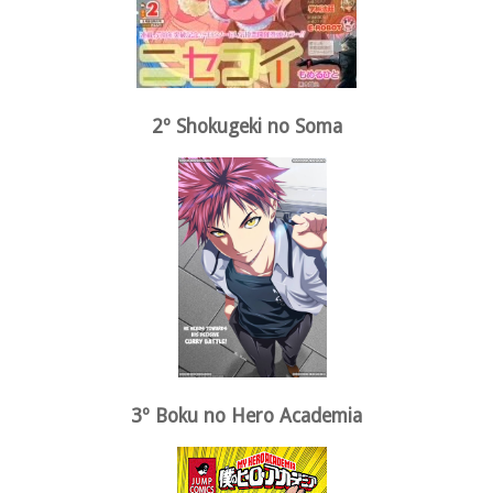
2º Shokugeki no Soma
3º Boku no Hero Academia